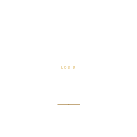
INICIO
/ FIESTA MENSUAL DE LA VIRGEN
LOS 8
Fiesta Mensual de la
Virgen